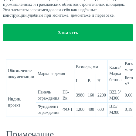
промышленных и гражданских объектов,строительных площадок.
Эти элементы зарекомендовали себя как надёжные
конструкции,удобные при монтаже, демонтаже и перевозке.
Заказать
Расхо
Размеры,мм
Класс/
матер
Обозначение
Марка изделия
Марка
документации
Бетон
бетона
L
B
H
м³
Панель
П6-
В22,5/
3980
160
2200
0,66
ограждения
Вк
М300
Индив.
проект
Фундамент
В15/
ФО-1
1200
400
600
0,19
ограждения
М200
Примечание