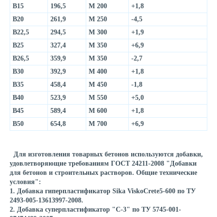
В15
196,5
М 200
+1,8
В20
261,9
М 250
-4,5
В22,5
294,5
М 300
+1,9
В25
327,4
М 350
+6,9
В26,5
359,9
М 350
-2,7
В30
392,9
М 400
+1,8
В35
458,4
М 450
-1,8
В40
523,9
М 550
+5,0
В45
589,4
М 600
+1,8
В50
654,8
М 700
+6,9
Для изготовления товарных бетонов используются добавки,
удовлетворяющие требованиям ГОСТ 24211-2008 "Добавки
для бетонов и строительных растворов. Общие технические
условия":
1. Добавка гиперпластификатор Sika ViskoCrete5-600 по ТУ
2493-005-13613997-2008.
2. Добавка суперпластификатор "С-3" по ТУ 5745-001-