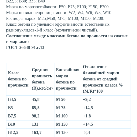
В22,5; В30; В35; В40
Марка по морозостойкости: F50; F75; F100; F150; F200.
Марка по водонепроницаемости: W2; W4; W6; W8; W10.
Растворы марок: М25;М50; М75; М100; М150; М200.
Класс бетона по удельной эффективности естественных
радионуклидов-1-й класс (экологически чистый).
Соотношение между классами бетона по прочности на сжатие
и марками:
ГОСТ 26638-91.с.13
Отклонение
Средняя
Ближайшая
Класс
ближайшей марки
прочность
марка
бетона по
бетона от средней
бетона
бетона по
прочности
прочности класса,%
(R),кгс/смᶾ
прочности
(M/R)*100
В3,5
45,8
М 50
+9,2
В5
65,5
М 75
+14,5
В7,5
98,2
М 100
+1,8
В10
131
М 150
+14,5
В12,5
163,7
М 150
-8,4