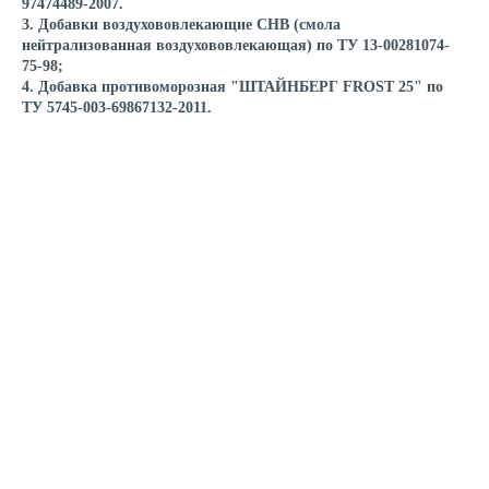
97474489-2007.
3. Добавки воздухововлекающие СНВ (смола
нейтрализованная воздухововлекающая) по ТУ 13-00281074-
75-98;
4. Добавка противоморозная "ШТАЙНБЕРГ FROST 25" по
ТУ 5745-003-69867132-2011.